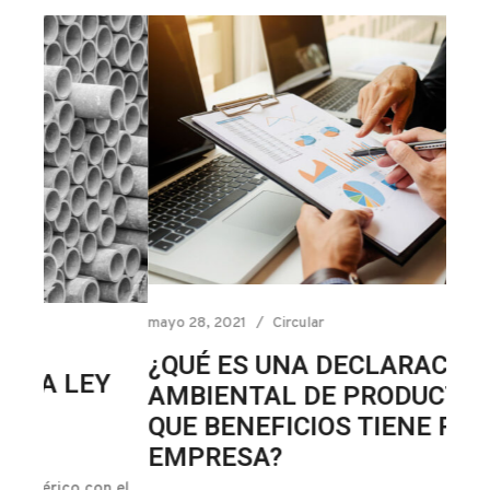
mayo 28, 2021
Circular
mayo 
¿QUÉ ES UNA DECLARACIÓN
SP
Y
AMBIENTAL DE PRODUCTO Y
WE
QUE BENEFICIOS TIENE PARA LA
En Sp
EMPRESA?
econo
n el