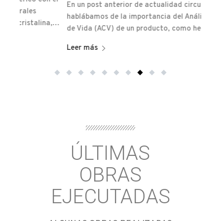
En un post anterior de actualidad circular
la In
hablábamos de la importancia del Análisis del Ciclo
na,…
Leer 
de Vida (ACV) de un producto, como herramienta…
Leer más
ÚLTIMAS
OBRAS
EJECUTADAS