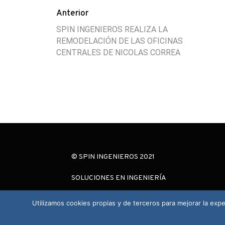
Anterior
SPIN INGENIEROS REALIZA LA
REMODELACIÓN DE LAS OFICINAS
CENTRALES DE NICOLAS CORREA
© SPIN INGENIEROS 2021
SOLUCIONES EN INGENIERÍA
Utilizamos cookies propias y de terceros para mejorar la exp
Aviso Legal
|
Política de Cookies
|
Política de Privacidad