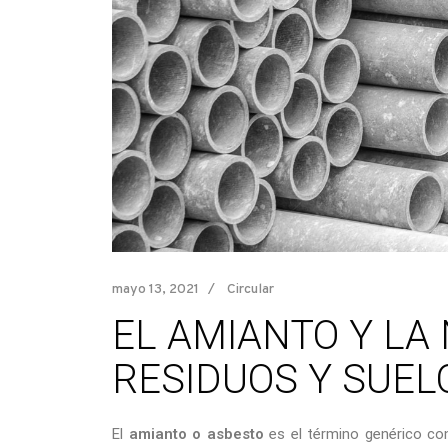
mayo 13, 2021
Circular
EL AMIANTO Y LA
RESIDUOS Y SUE
El
amianto o asbesto
es el término genérico co