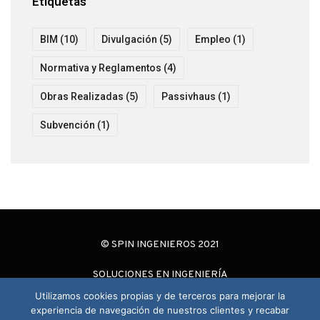
Etiquetas
BIM
(10)
Divulgación
(5)
Empleo
(1)
Normativa y Reglamentos
(4)
Obras Realizadas
(5)
Passivhaus
(1)
Subvención
(1)
© SPIN INGENIEROS 2021
SOLUCIONES EN INGENIERÍA
Utilizamos cookies propias y de terceros para mejorar la
experiencia de navegación de nuestros clientes y recabar
Aviso Legal
|
Política de Cookies
|
Política de Privacidad