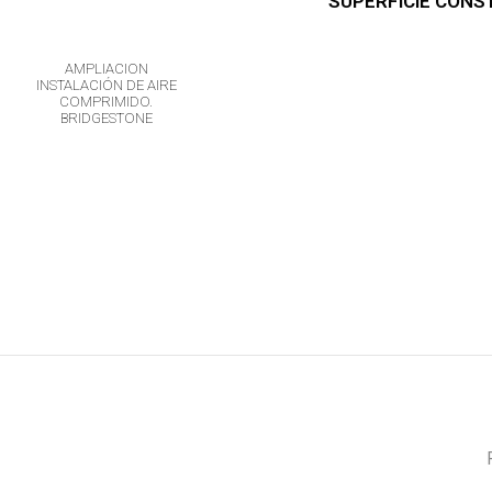
SUPERFICIE CONS
AMPLIACION
INSTALACIÓN DE
AMPLIACIÓN
INSTALACIÓN DE AIRE
TANQUES VERTICALES.
LOGÍST
COMPRIMIDO.
MAHOU- SAN MIGUEL
AEROPUERT
BRIDGESTONE
PARA