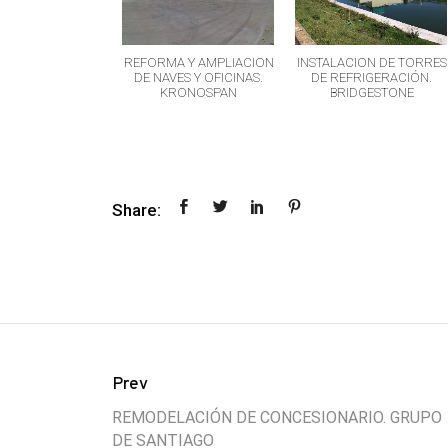
YECTO PARA
REFORMA Y AMPLIACION
INSTALACION DE TORRES
ANTACIÓN DE
DE NAVES Y OFICINAS.
DE REFRIGERACIÓN.
TOS. MAHOU- SAN
KRONOSPAN
BRIDGESTONE
MIGUEL
Share:
Prev
REMODELACIÓN DE CONCESIONARIO. GRUPO
DE SANTIAGO