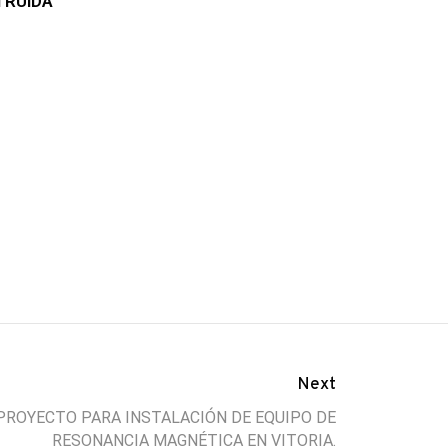
TRUIDA
 PABELLÓN
EXTRACCIÓN DE AIRE EN
REMODELACIÓN DE
ICO EN
LABORATORIO DE
CONCESIONARIO. GRUPO
O VITORIA
PRUEBAS. GUANTES
DE SANTIAGO
 DHL
BODERO
Next
PROYECTO PARA INSTALACIÓN DE EQUIPO DE
RESONANCIA MAGNÉTICA EN VITORIA.